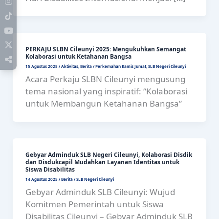
PERKAJU SLBN Cileunyi 2025: Mengukuhkan Semangat
Kolaborasi untuk Ketahanan Bangsa
15 Agustus 2025
/
Aktivitas
,
Berita
/
Perkemahan Kamis Jumat
,
SLB Negeri Cileunyi
Acara Perkaju SLBN Cileunyi mengusung
tema nasional yang inspiratif: “Kolaborasi
untuk Membangun Ketahanan Bangsa”
Gebyar Adminduk SLB Negeri Cileunyi, Kolaborasi Disdik
dan Disdukcapil Mudahkan Layanan Identitas untuk
Siswa Disabilitas
14 Agustus 2025
/
Berita
/
SLB Negeri Cileunyi
Gebyar Adminduk SLB Cileunyi: Wujud
Komitmen Pemerintah untuk Siswa
Disabilitas Cileunyi – Gebyar Adminduk SLB