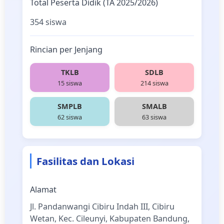
Total Peserta Didik (TA 2025/2026)
354 siswa
Rincian per Jenjang
TKLB
SDLB
15 siswa
214 siswa
SMPLB
SMALB
62 siswa
63 siswa
Fasilitas dan Lokasi
Alamat
Jl. Pandanwangi Cibiru Indah III, Cibiru
Wetan, Kec. Cileunyi, Kabupaten Bandung,