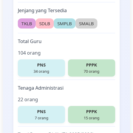
Jenjang yang Tersedia
TKLB
SDLB
SMPLB
SMALB
Total Guru
104 orang
PNS
PPPK
34 orang
70 orang
Tenaga Administrasi
22 orang
PNS
PPPK
7 orang
15 orang