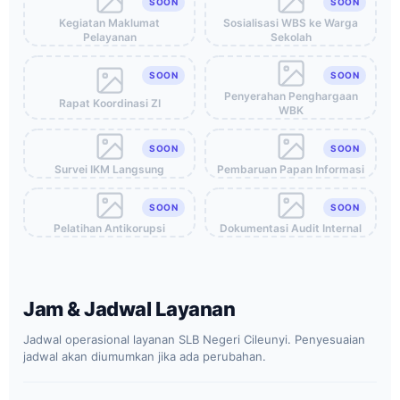
SOON
SOON
Kegiatan Maklumat
Sosialisasi WBS ke Warga
Pelayanan
Sekolah
SOON
SOON
Penyerahan Penghargaan
Rapat Koordinasi ZI
WBK
SOON
SOON
Survei IKM Langsung
Pembaruan Papan Informasi
SOON
SOON
Pelatihan Antikorupsi
Dokumentasi Audit Internal
Jam & Jadwal Layanan
Jadwal operasional layanan SLB Negeri Cileunyi. Penyesuaian
jadwal akan diumumkan jika ada perubahan.