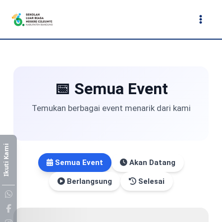
Lewati
ke
konten
📅 Semua Event
Temukan berbagai event menarik dari kami
Ikuti Kami
Semua Event
Akan Datang
Berlangsung
Selesai