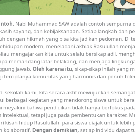
ontoh,
Nabi Muhammad SAW adalah contoh sempurna d
 kasih sayang, dan kebijaksanaan. Setiap langkah dan p
uh dengan hikmah yang bisa kita jadikan pedoman. Di 
ehidupan modern, meneladani akhlak Rasulullah menja
eliau mengajarkan kita untuk selalu bersikap adil, meng
npa memandang latar belakang, dan menjaga lingkung
ggung jawab.
Oleh karena itu,
sikap-sikap inilah yang m
gi terciptanya komunitas yang harmonis dan penuh toler
di sekolah kami, kita secara aktif mewujudkan semanga
ui berbagai kegiatan yang mendorong siswa untuk bera
i meyakini bahwa pendidikan tidak hanya berfokus pad
 intelektual, tetapi juga pada pembentukan karakter. 
ari kisah hidup Rasulullah, para siswa diajak untuk lebih p
n kolaboratif.
Dengan demikian,
setiap individu dapat