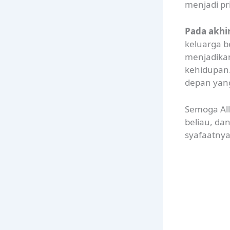
menjadi pri
Pada akhi
keluarga b
menjadik
kehidupan
depan yan
Semoga Al
beliau, da
syafaatnya 