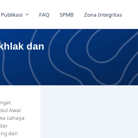
Publikasi
FAQ
SPMB
Zona Integritas
khlak dan
ngat
biul Awal
awa cahaya
adar
ung dan