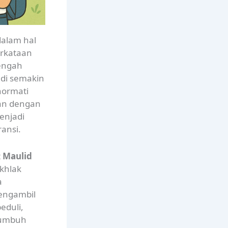
alam hal
erkataan
tengah
di semakin
hormati
an dengan
enjadi
ansi.
t
Maulid
khlak
a
Mengambil
eduli,
 tumbuh