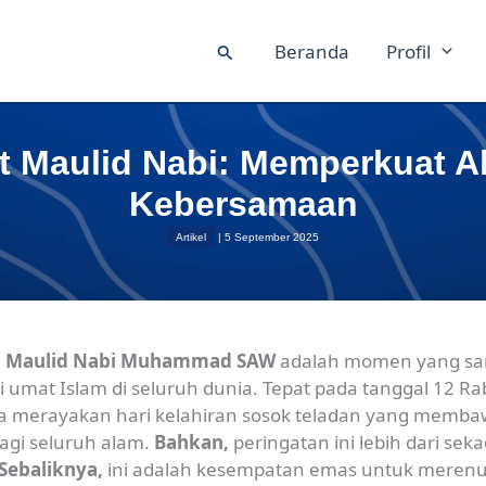
Beranda
Profil
Cari
 Maulid Nabi: Memperkuat A
Kebersamaan
Artikel
|
5 September 2025
n
Maulid Nabi Muhammad SAW
adalah momen yang sa
i umat Islam di seluruh dunia. Tepat pada tanggal 12 Ra
ta merayakan hari kelahiran sosok teladan yang memb
agi seluruh alam.
Bahkan,
peringatan ini lebih dari sek
Sebaliknya,
ini adalah kesempatan emas untuk meren