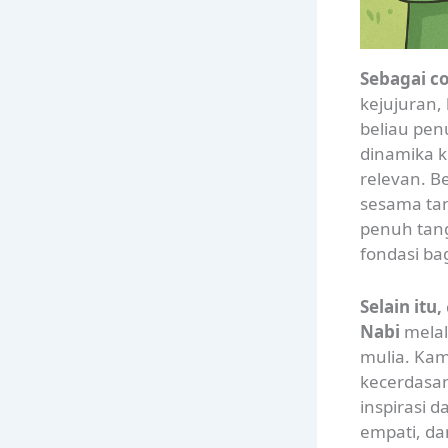
Sebagai c
kejujuran,
beliau pen
dinamika k
relevan. B
sesama ta
penuh tan
fondasi ba
Selain itu,
Nabi
melal
mulia. Kam
kecerdasan
inspirasi d
empati, da