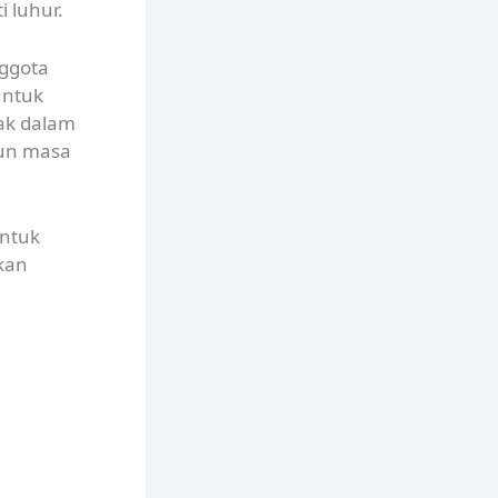
i luhur.
nggota
untuk
ak dalam
un masa
ntuk
kan