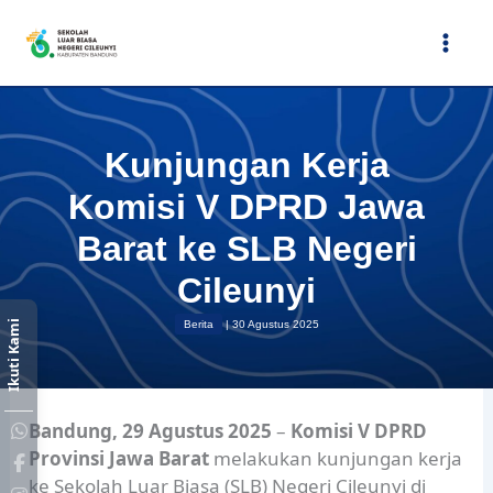
Lewati
ke
konten
Kunjungan Kerja
Komisi V DPRD Jawa
Barat ke SLB Negeri
Cileunyi
Ikuti Kami
Berita
|
30 Agustus 2025
Bandung, 29 Agustus 2025
–
Komisi V DPRD
Provinsi Jawa Barat
melakukan kunjungan kerja
ke Sekolah Luar Biasa (SLB) Negeri Cileunyi di