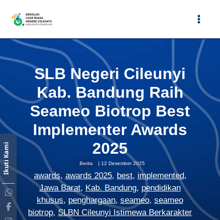
Lewati
ke
konten
SLB Negeri Cileunyi
Kab. Bandung Raih
Seameo Biotrop Best
Implementer Awards
2025
Ikuti Kami
Berita
|
12 Desember 2025
awards
,
awards 2025
,
best
,
implemented
,
Jawa Barat
,
Kab. Bandung
,
pendidikan
khusus
,
penghargaan
,
seameo
,
seameo
biotrop
,
SLBN Cileunyi Istimewa Berkarakter